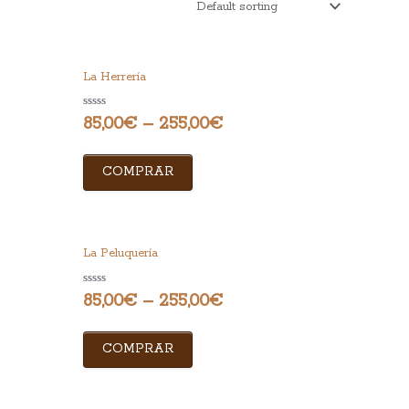
La Herrería
Rated
85,00
€
–
255,00
€
0
out
of
5
COMPRAR
La Peluquería
Rated
85,00
€
–
255,00
€
0
out
of
5
COMPRAR