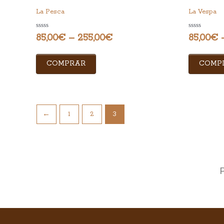
La Pesca
La Vespa
Rated
Rated
85,00
€
–
255,00
€
85,00
€
0
0
out
out
of
of
5
5
COMPRAR
COMP
←
1
2
3