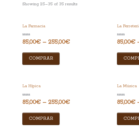
Showing 25–35 of 35 results
La Farmacia
La Ferreterí
Rated
Rated
85,00
€
–
255,00
€
85,00
€
0
0
out
out
of
of
5
5
COMPRAR
COMP
La Hípica
La Música
Rated
Rated
85,00
€
–
255,00
€
85,00
€
0
0
out
out
of
of
5
5
COMPRAR
COMP