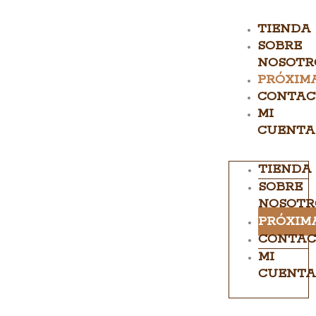
Ir
al
TIENDA
contenido
SOBRE
NOSOTR
PRÓXIM
CONTAC
MI
CUENTA
TIENDA
SOBRE
NOSOTR
PRÓXIM
CONTAC
MI
CUENTA