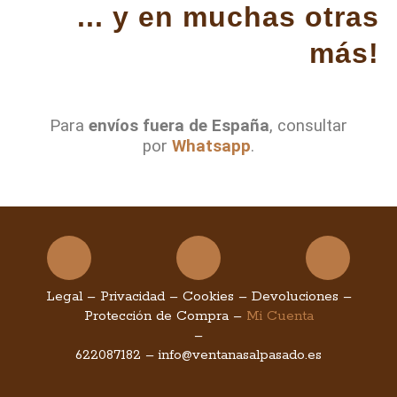
... y en muchas otras
más!
Para
envíos fuera de España
, consultar
por
Whatsapp
.
Facebook
Instagram
You
Legal
–
Privacidad
–
Cookies
–
Devoluciones
–
Protección de Compra
–
Mi Cuenta
–
622087182
–
info@ventanasalpasado.es