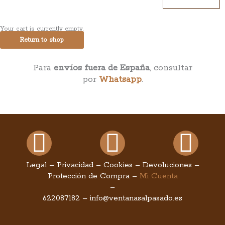
Your cart is currently empty.
Return to shop
Para
envíos fuera de España
, consultar
por
Whatsapp
.
Facebook
Instagram
You
Legal
–
Privacidad
–
Cookies
–
Devoluciones
–
Protección de Compra
–
Mi Cuenta
–
622087182
–
info@ventanasalpasado.es