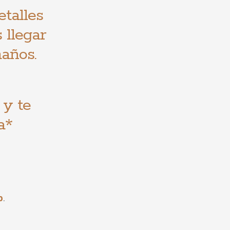
etalles
 llegar
años
.
 y te
a*
p
.