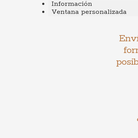
Información
Ventana personalizada
Enví
for
posib