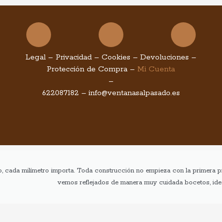
Facebook
Instagram
You
Legal
–
Privacidad
–
Cookies
–
Devoluciones
–
Protección de Compra
–
Mi Cuenta
–
622087182
–
info@ventanasalpasado.es
o, cada milímetro importa. Toda construcción no empieza con la primera pi
vemos reflejados de manera muy cuidada bocetos, ideas