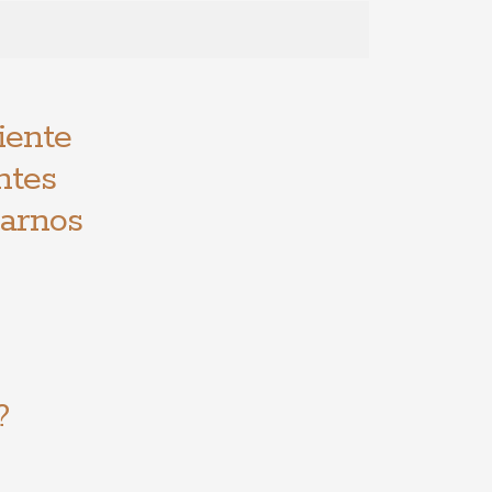
iente
ntes
rarnos
?