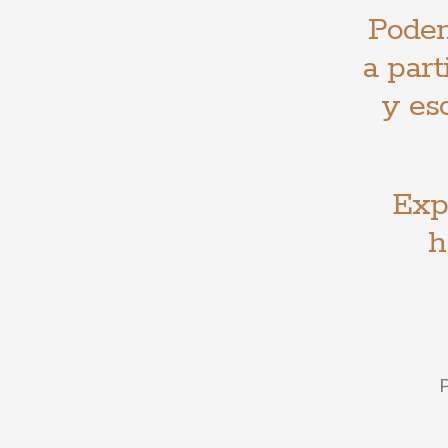
Podem
a part
y es
Exp
h