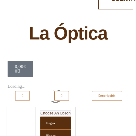
La Óptica
Carrito
0,00
€
0
Loading...
Descripción
La
Óptica
quantity
Negro
Blanco