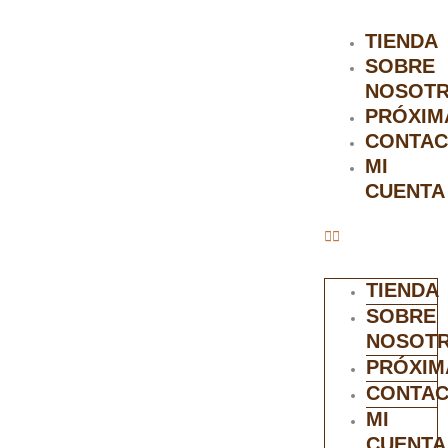
TIENDA
SOBRE
NOSOT
PRÓXIM
CONTAC
MI
CUENTA
TIENDA
SOBRE
NOSOT
PRÓXIM
CONTA
MI
CUENTA