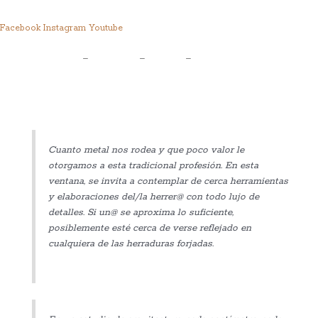
Facebook
Instagram
Youtube
Legal
–
Privacidad
–
Cookies
–
Devoluciones
–
Protección de Compra
–
622087182
–
info@ventanasalpasado.es
Cuanto metal nos rodea y que poco valor le
otorgamos a esta tradicional profesión. En esta
ventana, se invita a contemplar de cerca herramientas
y elaboraciones del/la herrer@ con todo lujo de
detalles. Si un@ se aproxima lo suficiente,
posiblemente esté cerca de verse reflejado en
cualquiera de las herraduras forjadas.