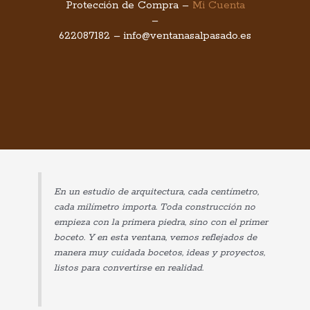
Protección de Compra
–
Mi Cuenta
–
622087182
–
info@ventanasalpasado.es
En un estudio de arquitectura, cada centímetro,
cada milímetro importa. Toda construcción no
empieza con la primera piedra, sino con el primer
boceto. Y en esta ventana, vemos reflejados de
manera muy cuidada bocetos, ideas y proyectos,
listos para convertirse en realidad.