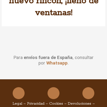
nuevo rincón, ¡lleno de
ventanas!
Para
envíos fuera de España
, consultar
por
Whatsapp
.
Facebook
Instagram
You
Legal
–
Privacidad
–
Cookies
–
Devoluciones
–