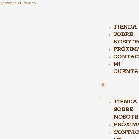
Ir
Ventanas al Pasado
al
contenido
TIENDA
SOBRE
NOSOTR
PRÓXIM
CONTAC
MI
CUENTA
TIENDA
SOBRE
NOSOTR
PRÓXIM
CONTAC