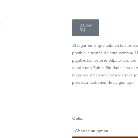
Carrito
0,00
€
0
El lugar en el que habitan la inoce
posible, a través de esta ventana.
pupitre, los colores Alpino con lo
cuadernos Rubio. Sin duda, una es
mayores y narrada para los más jóv
presenta tachones de ningún tipo.
La
Color
Escuela
quantity