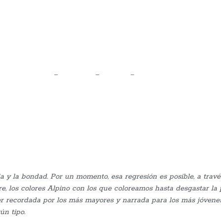
Facebook
Instagram
Youtu
Legal
–
Privacidad
–
Cookies
–
Devoluciones
–
Protección de Compra
–
622087182
–
info@ventanasalpasado.es
ia y la bondad. Por un momento, esa regresión es posible, a tra
e, los colores Alpino con los que coloreamos hasta desgastar la
 recordada por los más mayores y narrada para los más jóvenes
ún tipo.