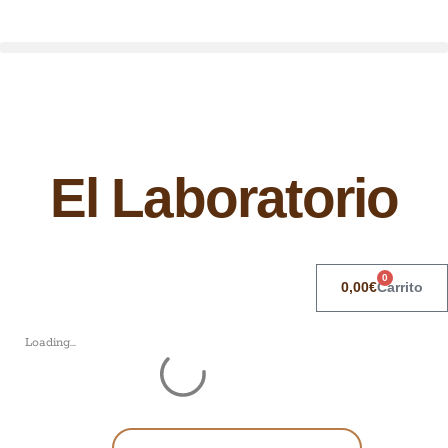
El
El
Laboratorio
Laboratorio
quantity
quantity
El Laboratorio
0
0,00
€
Carrito
Loading...